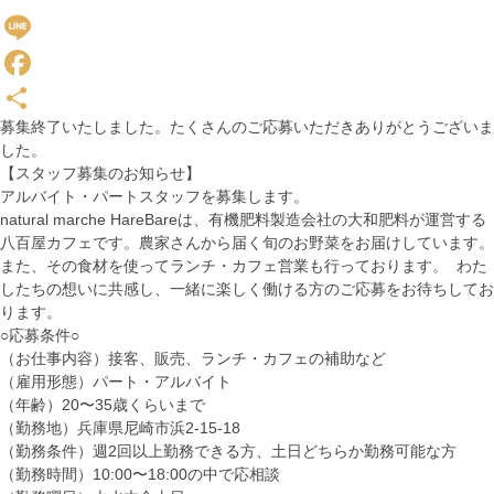
Line
Facebook
募集終了いたしました。たくさんのご応募いただきありがとうございま
共
した。
有
【スタッフ募集のお知らせ】
アルバイト・パートスタッフを募集します。
natural marche HareBareは、有機肥料製造会社の大和肥料が運営する
八百屋カフェです。農家さんから届く旬のお野菜をお届けしています。
また、その食材を使ってランチ・カフェ営業も行っております。 わた
したちの想いに共感し、一緒に楽しく働ける方のご応募をお待ちしてお
ります。
○応募条件○
（お仕事内容）接客、販売、ランチ・カフェの補助など
（雇用形態）パート・アルバイト
（年齢）20〜35歳くらいまで
（勤務地）兵庫県尼崎市浜2-15-18
（勤務条件）週2回以上勤務できる方、土日どちらか勤務可能な方
（勤務時間）10:00〜18:00の中で応相談